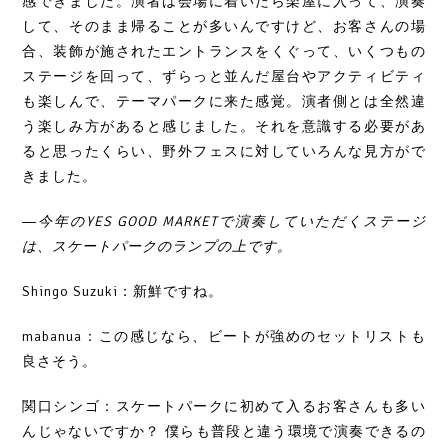
感できました。演者は会場に着いたら楽屋に入って、演奏
して、そのまま帰ることが多いんですけど、お客さんの場
合、装飾が施されたエントランスをくぐって、いくつもの
ステージを回って、ずらっと並んだ屋台やアクティビティ
も楽しんで、テーマパークに来た感覚。演者側とは全然違
う楽しみ方があると感じました。それを意識する必要があ
ると思ったくらい、野外フェスに対していろんな見方がで
きました。
―今年のYES GOOD MARKETで演奏していただくステージ
は、スケートパークのランプの上です。
Shingo Suzuki：新鮮ですね。
mabanua：この感じなら、ビートが強めのセットリストも
良さそう。
関口シンゴ：スケートパークに初めて入るお客さんも多い
んじゃないですか？ 僕らも普段と違う環境で演奏できるの