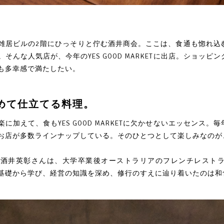
雑居ビルの2階にひっそりと佇む酒井商会。ここは、食通も惚れ込
そんな人気店が、今年のYES GOOD MARKETに出店。ショッ
も多幸感で満たしたい。
めて仕立てる料理。
に加えて、食もYES GOOD MARKETに欠かせないエッセンス
お店が多数ラインナップしている。そのひとつとして楽しみなのが
る酒井英彰さんは、大学卒業後オーストラリアのフレンチレスト
基礎から学び、経営の知識を深め、修行のすえに辿り着いたのは和