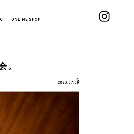
CT
ONLINE SHOP
会。
2023.07.09